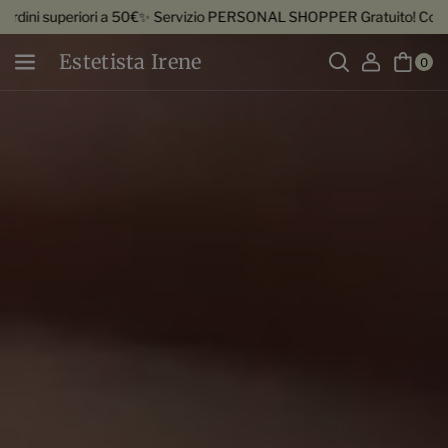
Vai direttamente ai contenuti
50€
✨ Servizio PERSONAL SHOPPER Gratuito! Contattaci su WhatsAp
Estetista Irene
0