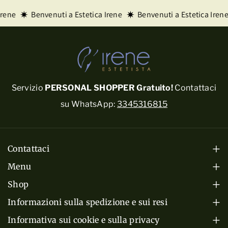
Irene
Benvenuti a Estetica Irene
Benvenuti a Estetica Irene
Servizio
PERSONAL SHOPPER Gratuito!
Contattaci
su WhatsApp:
3345316815
Contattaci
Mar-Ven: 08:00 - 19:30
Menu
Sabato: 08:00 - 17:30
Home
Shop
Via Bersaglio, 1, 46042 Castel Goffredo (MN)
Cura del Corpo
Prodotti
Informazioni sulla spedizione e sui resi
P.Iva 01335220206
Termini e Condizioni di Vendita
Cura del Viso
Informativa sui cookie e sulla privacy
Servizi