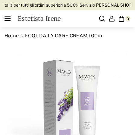
Vai direttamente ai contenuti
talia per tutti gli ordini superiori a 50€
✨ Servizio PERSONAL SHOPPER 
Estetista Irene
0
Home
FOOT DAILY CARE CREAM 100ml
D
Passa alle informazioni sul prodotto
i
A
m
u
i
m
n
e
u
n
i
t
s
a
c
q
i
u
q
a