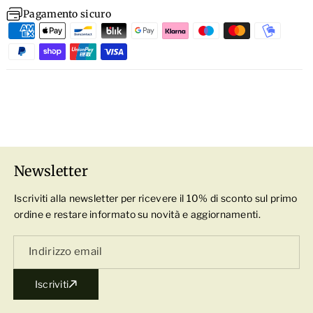
morbida ed elastica e preserva la corretta
l
Pagamento sicuro
Linalool, Dehydroacetic Acid, Disodium Edta,
idratazione.
Limonene, Eucalyptus Globulus Leaf Oil, Citronellol,
Lavandula Angustifolia Oil, CI 19140.
Rimedio per piedi disastrati e screpolati.
Newsletter
Iscriviti alla newsletter per ricevere il 10% di sconto sul primo
ordine e restare informato su novità e aggiornamenti.
Indirizzo email
Iscriviti