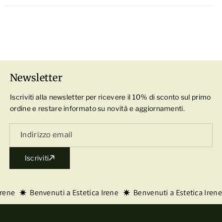
I
Extract, Tocopherol, Salvia Officinalis Oil,
E
T
Rosmarinus Officinalis Leaf Oil, Anethum
2
E
Graveolens Seed Oil, Eucalyptus Globulus Leaf Oil,
5
2
Zingiber Officinale Root Oil, Lavandula Hybrida
0
5
Abrial Herb Oil, Eugenia Caryophyllus Bud Oil,
M
0
Cinnamomum Zeylanicum Bark Oil, Cinnamomum
Newsletter
L
M
Zeylanicum Leaf Oil, Linalool, Limonene, Eugenol,
Iscriviti alla newsletter per ricevere il 10% di sconto sul primo
L
Geraniol.
ordine e restare informato su novità e aggiornamenti.
Indirizzo email
Iscriviti
rene
Benvenuti a Estetica Irene
Benvenuti a Estetica Irene