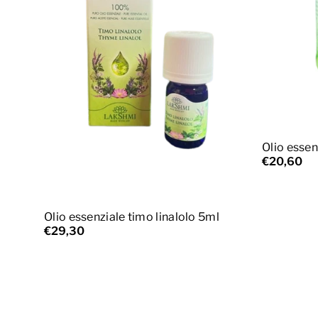
A
Olio essen
€20,60
Esaurito
Olio essenziale timo linalolo 5ml
€29,30