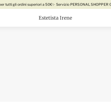
Vai direttamente ai contenuti
rdini superiori a 50€
✨ Servizio PERSONAL SHOPPER Gratuito! Cont
Estetista Irene