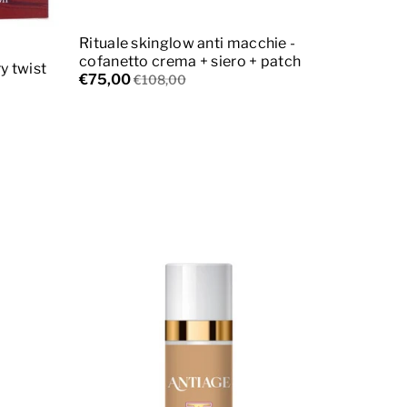
Esaurito
Rituale skinglow anti macchie -
cofanetto crema + siero + patch
y twist
€75,00
€108,00