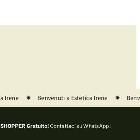
Irene
Benvenuti a Estetica Irene
Benvenu
SHOPPER Gratuito!
Contattaci su WhatsApp: