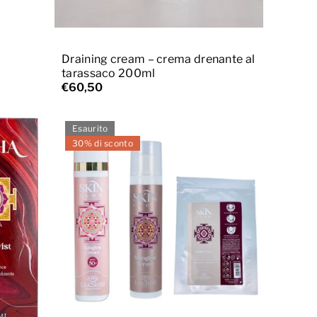
Aggiungi al carrello
Draining cream – crema drenante al
tarassaco 200ml
€60,50
Esaurito
30% di sconto