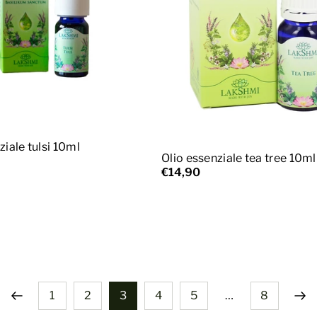
ggiungi al carrello
Aggiungi al carrello
ziale tulsi 10ml
Olio essenziale tea tree 10ml
€14,90
1
2
3
4
5
…
8