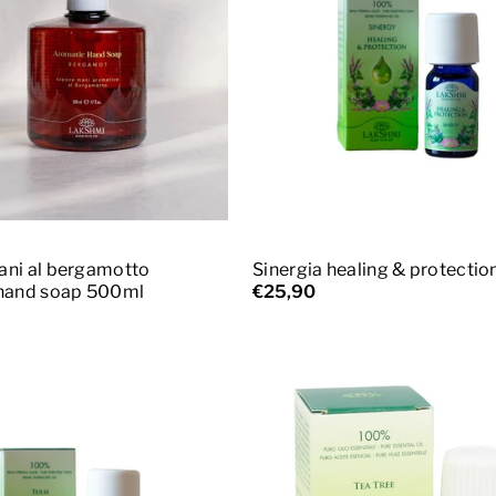
ggiungi al carrello
Aggiungi al carrello
ni al bergamotto
Sinergia healing & protectio
hand soap 500ml
€25,90