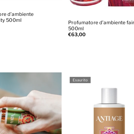
ggiungi al carrello
Aggiungi al carrello
re d’ambiente
ity 500ml
Profumatore d’ambiente fair
500ml
€63,00
Esaurito