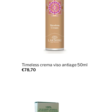
Aggiungi al carrello
Timeless crema viso antiage 50ml
€78,70