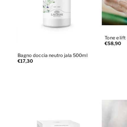
A
Tone e lif
Aggiungi al carrello
€58,90
Bagno doccia neutro jala 500ml
€17,30