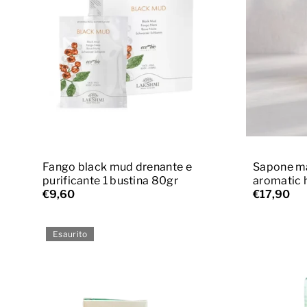
Aggiungi al carrello
A
Fango black mud drenante e
Sapone ma
purificante 1 bustina 80gr
aromatic 
€9,60
€17,90
Esaurito