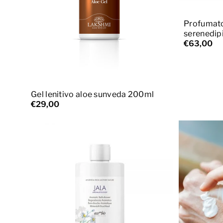
A
Profumato
serenedip
€63,00
Esaurito
Gel lenitivo aloe sunveda 200ml
€29,00