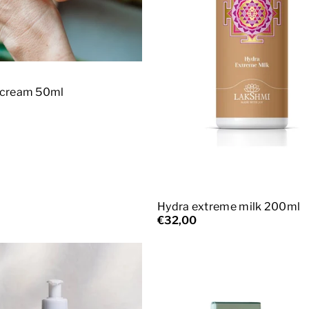
ggiungi al carrello
t cream 50ml
Esaurito
Hydra extreme milk 200ml
€32,00