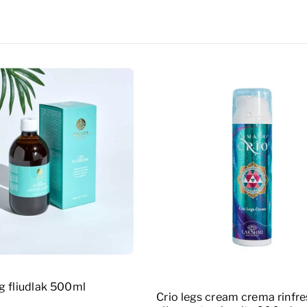
ggiungi al carrello
Aggiungi al carrello
eg fliudlak 500ml
Crio legs cream crema rinfr