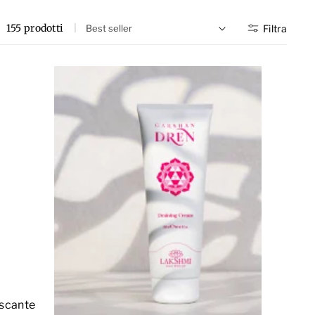
155 prodotti
Filtra
escante