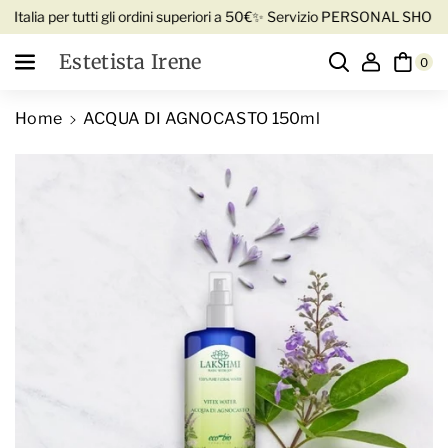
Vai direttamente ai contenuti
talia per tutti gli ordini superiori a 50€
✨ Servizio PERSONAL SHOPPER 
Estetista Irene
0
Home
ACQUA DI AGNOCASTO 150ml
Passa alle informazioni sul prodotto
D
i
A
m
u
i
m
n
e
u
n
i
t
s
a
c
q
i