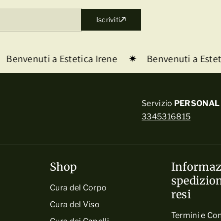
l
Iscriviti
Benvenuti a Estetica Irene
Benvenuti a Esteti
Servizio
PERSONAL 
3345316815
Shop
Informaz
spedizion
Cura del Corpo
resi
Cura del Viso
Termini e Con