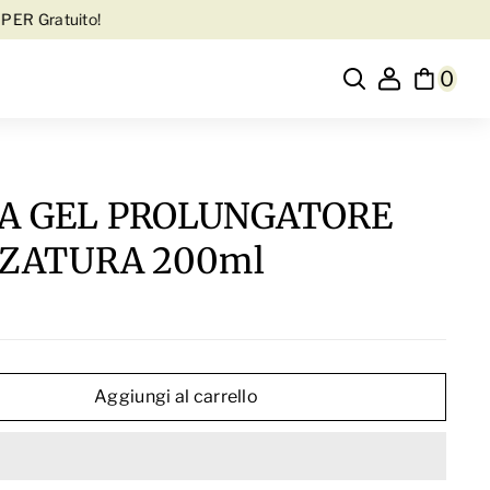
ratuito! Contattaci su WhatsApp al 3345316815
🚚 Spedizione Grat
0
A GEL PROLUNGATORE
NZATURA 200ml
Aggiungi al carrello