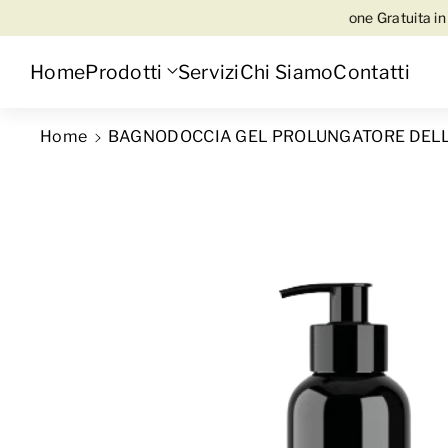
ntattaci su WhatsApp al 3345316815
🚚 Spedizione Gratuita in Italia
Home
Prodotti
Servizi
Chi Siamo
Contatti
Home
BAGNODOCCIA GEL PROLUNGATORE DELL
Passa alle informazioni sul prodo