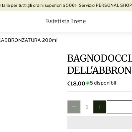
O
Vai direttamente ai contenuti
 per tutti gli ordini superiori a 50€
✨ Servizio PERSONAL SHOPPER G
N
D
O
O
Estetista Irene
D
C
O
C
'ABBRONZATURA 200ml
C
I
C
A
BAGNODOCCI
I
tto
G
A
DELL'ABBRO
E
G
L
E
5 disponibili
€18,00
P
L
R
P
O
R
L
O
U
L
N
U