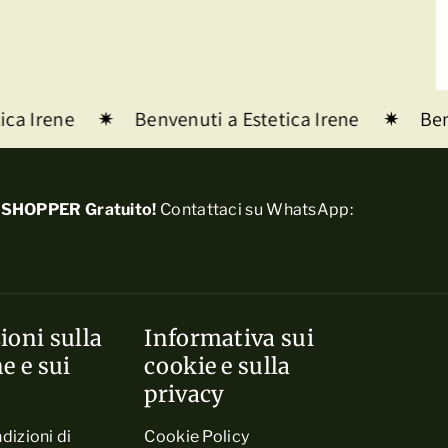
ca Irene
Benvenuti a Estetica Irene
Benv
SHOPPER Gratuito!
Contattaci su WhatsApp:
ioni sulla
Informativa sui
e e sui
cookie e sulla
privacy
dizioni di
Cookie Policy