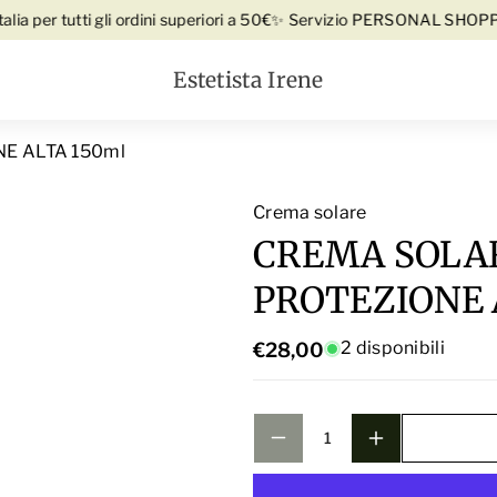
t
p
Vai direttamente ai contenuti
per tutti gli ordini superiori a 50€
✨ Servizio PERSONAL SHOPPER Gr
à
e
p
Estetista Irene
r
e
C
r
R
E ALTA 150ml
C
E
R
M
Crema solare
tto
E
A
CREMA SOLAR
M
S
A
PROTEZIONE 
O
S
L
O
2 disponibili
€28,00
A
L
R
A
E
R
S
E
P