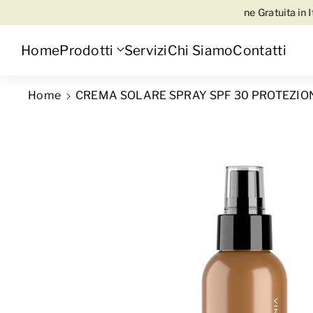
tattaci su WhatsApp al 3345316815
🚚 Spedizione Gratuita in Italia 
Home
Prodotti
Servizi
Chi Siamo
Contatti
Home
CREMA SOLARE SPRAY SPF 30 PROTEZION
Passa alle informazioni sul prodo