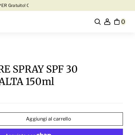
atuito! Contattaci su WhatsApp al 3345316815
🚚 Spedizione Gratu
0
E SPRAY SPF 30
ALTA 150ml
Aggiungi al carrello