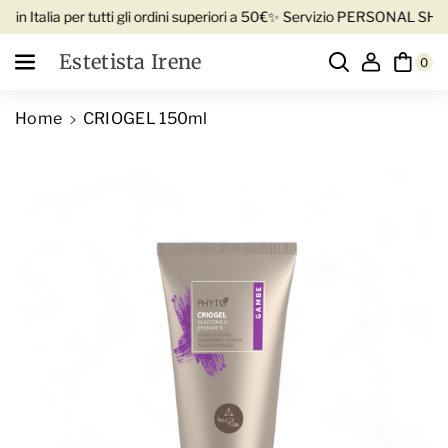
Vai direttamente ai contenuti
n Italia per tutti gli ordini superiori a 50€
✨ Servizio PERSONAL SHOPPE
Estetista Irene
0
Home
CRIOGEL 150ml
Passa alle informazioni sul prodotto
D
i
A
m
u
i
m
n
e
u
n
i