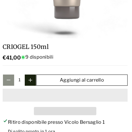
t
s
a
c
q
i
u
q
a
u
n
CRIOGEL 150ml
a
t
n
9 disponibili
€41,00
i
t
t
i
à
t
Aggiungi al carrello
p
à
e
p
r
e
C
r
R
C
Ritiro disponibile presso
Vicolo Bersaglio 1
I
R
Di solito pronto in 1 ora