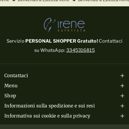
Servizio
PERSONAL SHOPPER Gratuito!
Contattaci
su WhatsApp:
3345316815
Contattaci
Mar-Ven: 08:00 - 19:30
Menu
Sabato: 08:00 - 17:30
Home
Shop
Via Bersaglio, 1, 46042 Castel Goffredo (MN)
Cura del Corpo
Prodotti
Informazioni sulla spedizione e sui resi
P.Iva 01335220206
Termini e Condizioni di Vendita
Cura del Viso
Informativa sui cookie e sulla privacy
Servizi
3345316815
Cookie Policy
Spedizioni e Consegna
Cura dei Capelli
Chi Siamo