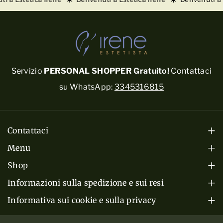
Servizio
PERSONAL SHOPPER Gratuito!
Contattaci
su WhatsApp:
3345316815
Contattaci
Mar-Ven: 08:00 - 19:30
Menu
Sabato: 08:00 - 17:30
Home
Shop
Via Bersaglio, 1, 46042 Castel Goffredo (MN)
Cura del Corpo
Prodotti
Informazioni sulla spedizione e sui resi
P.Iva 01335220206
Termini e Condizioni di Vendita
Cura del Viso
Informativa sui cookie e sulla privacy
Servizi
3345316815
Cookie Policy
Spedizioni e Consegna
Cura dei Capelli
Chi Siamo