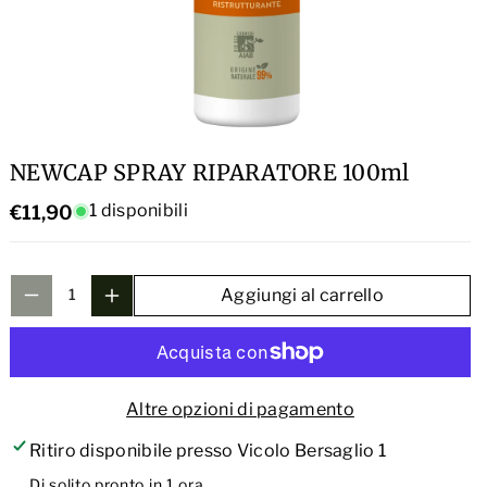
i
t
t
i
à
t
p
à
e
p
r
NEWCAP SPRAY RIPARATORE 100ml
e
N
r
1 disponibili
€11,90
E
N
W
E
C
W
Aggiungi al carrello
A
C
P
A
S
P
P
Altre opzioni di pagamento
S
R
P
Ritiro disponibile presso
Vicolo Bersaglio 1
A
R
Di solito pronto in 1 ora