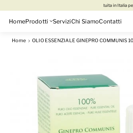
 su WhatsApp al 3345316815
🚚 Spedizione Gratuita in Italia per tutt
Home
Prodotti
Servizi
Chi Siamo
Contatti
Home
OLIO ESSENZIALE GINEPRO COMMUNIS 1
Passa alle informazioni sul prodo