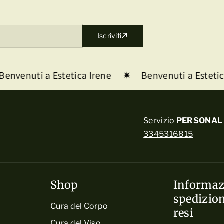
Iscriviti
envenuti a Estetica Irene
Benvenuti a Estetica
Servizio
PERSONAL 
3345316815
Shop
Informaz
spedizion
Cura del Corpo
resi
Cura del Viso