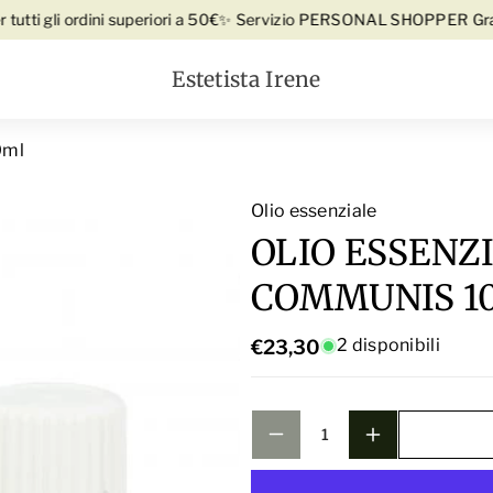
t
n
Vai direttamente ai contenuti
i gli ordini superiori a 50€
✨ Servizio PERSONAL SHOPPER Gratuito!
i
t
t
Estetista Irene
i
à
t
p
à
0ml
e
p
r
e
Olio essenziale
tto
O
r
OLIO ESSENZ
L
O
I
COMMUNIS 1
L
O
I
E
2 disponibili
€23,30
O
S
E
S
S
E
S
N
E