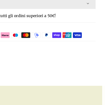
ebolezze.
e sull'aura.
ante.
senziali, estratti da parti diverse della pianta (fiori,
utti gli ordini superiori a 50€!
mi, semi, bacche, bucce, e rizomi) per rilassare,
 pelle acneica e grassa e sul cuoio capelluto.
orpo, mente e spirito. Possono essere utilizzati in
si di eczema, dermatiti, edema ed herpes.
FUMIGI, PEDILUVIO, MASSAGGIO.
a il sangue.
.
e acneica e grassa e sul cuoio capelluto.
, contro reumatismi, artrite, circolazione nelle
eczema, dermatiti, edema ed herpes.
angue.
senziali, estratti da parti diverse della pianta (fiori,
mi, semi, bacche, bucce, e rizomi) per rilassare,
tro reumatismi, artrite, circolazione nelle gambe,
orpo, mente e spirito. Possono essere utilizzati in
FFUMIGI, PEDILUVIO, MASSAGGIO.
ommunis Fruit Oil, Limonene.